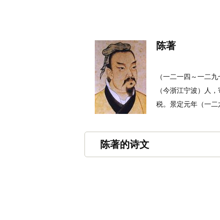
名诗文网
首页
诗文
名句
陈著
（一二一四～一二九
（今浙江宁波）人，
税。景定元年（一二六
陈著的诗文