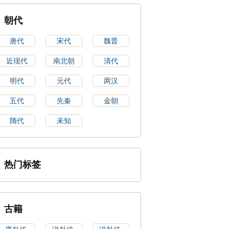
朝代
唐代
宋代
魏晋
近现代
南北朝
清代
明代
元代
两汉
五代
先秦
金朝
隋代
未知
热门标签
古籍