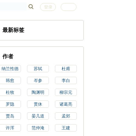
登录
注册
最新标签
作者
纳兰性德
苏轼
杜甫
韩愈
岑参
李白
杜牧
陶渊明
柳宗元
罗隐
贯休
诸葛亮
贾岛
晏几道
孟郊
许浑
范仲淹
王建