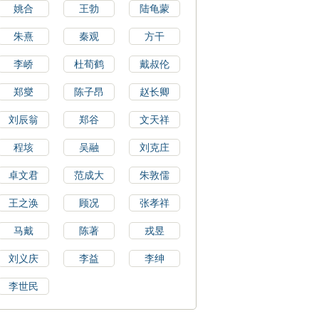
姚合
王勃
陆龟蒙
朱熹
秦观
方干
李峤
杜荀鹤
戴叔伦
郑燮
陈子昂
赵长卿
刘辰翁
郑谷
文天祥
程垓
吴融
刘克庄
卓文君
范成大
朱敦儒
王之涣
顾况
张孝祥
马戴
陈著
戎昱
刘义庆
李益
李绅
李世民