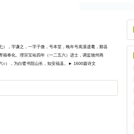
作者
古籍
七），字谦之，一字子微，号本堂，晚年号嵩溪遗耄，鄞县
寄籍奉化。理宗宝祐四年（一二五六）进士，调监饶州商
○），为白鹭书院山长，知安福县。► 1600篇诗文